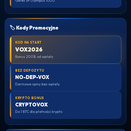
Gates of Olympus 1000
🏷️ Kody Promocyjne
KOD NA START
VOX2026
Bonus 200% od wpłaty
BEZ DEPOZYTU
NO-DEP-VOX
Darmowe spiny bez wpłaty
KRYPTO BONUS
CRYPTOVOX
Do 1 BTC dla płatności krypto