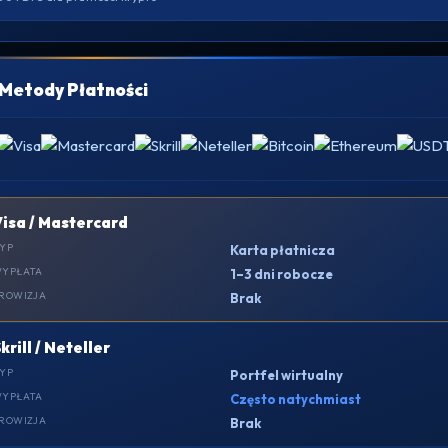
 Metody Płatności
isa / Mastercard
YP
Karta płatnicza
YPŁATA
1–3 dni robocze
ROWIZJA
Brak
krill / Neteller
YP
Portfel wirtualny
YPŁATA
Często natychmiast
ROWIZJA
Brak