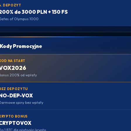
4. DEPOZYT
200% do 3000 PLN + 150 FS
Gates of Olympus 1000
️ Kody Promocyjne
KOD NA START
VOX2026
Bonus 200% od wpłaty
BEZ DEPOZYTU
NO-DEP-VOX
Darmowe spiny bez wpłaty
KRYPTO BONUS
CRYPTOVOX
Do 1 BTC dla płatności krypto