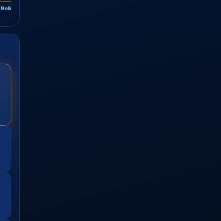
Noble Crown
Vegas Is Dead
One Mad Hatter