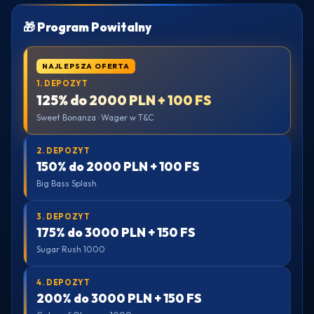
🎁 Program Powitalny
NAJLEPSZA OFERTA
1. DEPOZYT
125% do 2000 PLN + 100 FS
Sweet Bonanza · Wager w T&C
2. DEPOZYT
150% do 2000 PLN + 100 FS
Big Bass Splash
3. DEPOZYT
175% do 3000 PLN + 150 FS
Sugar Rush 1000
4. DEPOZYT
200% do 3000 PLN + 150 FS