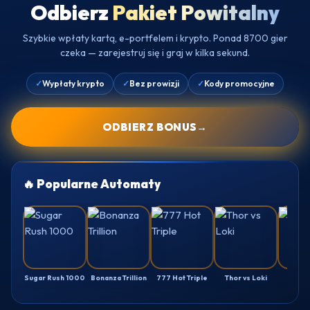
Odbierz
Pakiet Powitalny
Szybkie wpłaty kartą, e-portfelem i krypto. Ponad 8700 gier
czeka — zarejestruj się i graj w kilka sekund.
Wypłaty krypto
Bez prowizji
Kody promocyjne
ODBIERZ BONUS
→
🔥 Popularne Automaty
Sugar Rush 1000
Bonanza Trillion
777 Hot Triple
Thor vs Loki
Supe